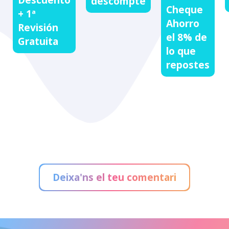
descompte
Cheque
+ 1ª
Ahorro
Revisión
el 8% de
Gratuita
lo que
repostes
Deixa'ns el teu comentari