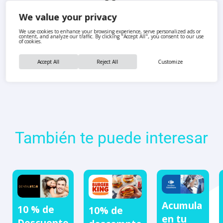
We value your privacy
We use cookies to enhance your browsing experience, serve personalized ads or
content, and analyze our traffic. By clicking "Accept All", you consent to our use
of cookies.
Accept All
Reject All
Customize
También te puede interesar
Acumula
10 % de
10% de
en tu
Descuento