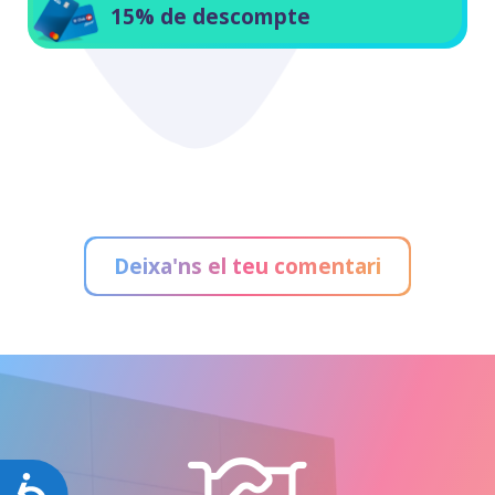
15% de descompte
Deixa'ns el teu comentari
Accessibilitat