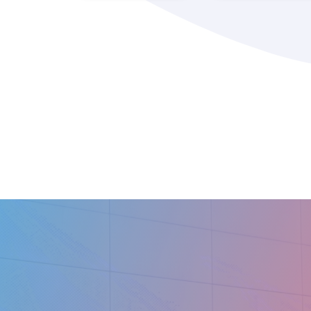
Administración
Akí
de Loterías