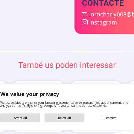
CONTACTE
lorocharly008@
instagram
També us poden interessar
We value your privacy
We use cookies to enhance your browsing experience, serve personalized ads or content, and
analyze our traffic. By clicking "Accept All", you consent to our use of cookies.
Accept All
Reject All
Customize