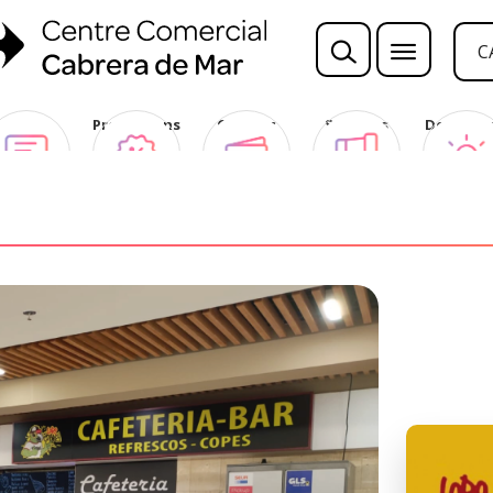
C
Opina
Promocions
Ofertes
Sorteigs
Descobre
Club