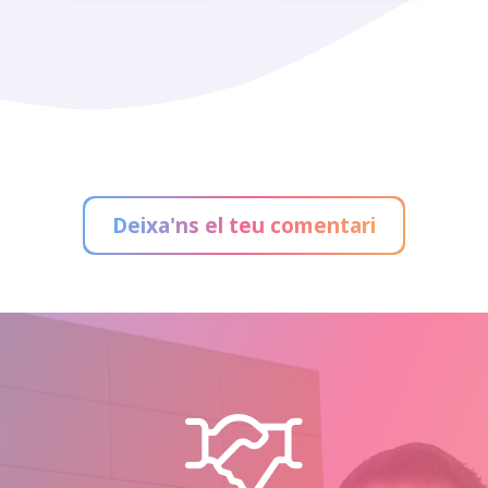
Asiatik
Barimueble
Deixa'ns el teu comentari