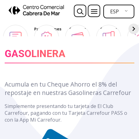
Nota:
este
ESP
sitio
web
Opina
Promociones
Ofertas
Sorteos
Des
incluye
Club
un
sistema
GASOLINERA
de
accesibilidad.
Acumula en tu Cheque Ahorro el 8% del
repostaje en nuestras Gasolineras Carrefour
Simplemente presentando tu tarjeta de El Club
Carrefour, pagando con tu Tarjeta Carrefour PASS o
con la App Mi Carrefour.