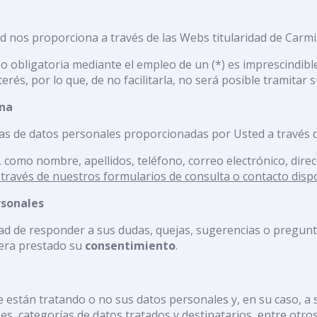
 nos proporciona a través de las Webs titularidad de Carmil
 obligatoria mediante el empleo de un (*) es imprescindibl
erés, por lo que, de no facilitarla, no será posible tramitar su
ona
ías de datos personales proporcionadas por Usted a través 
, como nombre, apellidos, teléfono, correo electrónico, direc
a través de nuestros formularios de consulta o contacto dis
rsonales
dad de responder a sus dudas, quejas, sugerencias o pregunta
iera prestado su
consentimiento
.
 están tratando o no sus datos personales y, en su caso, a so
s, categorías de datos tratados y destinatarios, entre otros