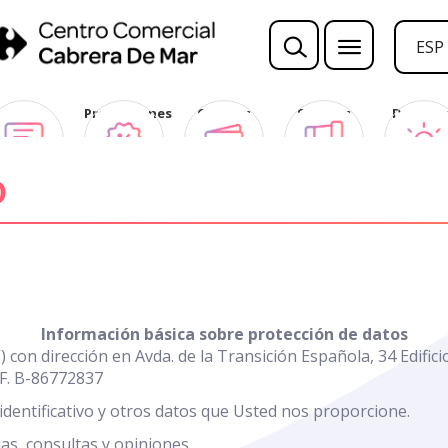
ESP
Opina
Promociones
Ofertas
Sorteos
Descubr
Club
D
Información básica sobre protección de datos
”) con dirección en Avda. de la Transición Española, 34 Edifi
.F. B-86772837
identificativo y otros datos que Usted nos proporcione.
as, consultas y opiniones.