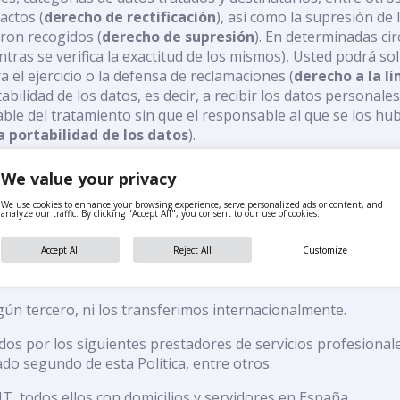
xactos (
derecho de rectificación
), así como la supresión de
eron recogidos (
derecho de supresión
). En determinadas ci
ras se verifica la exactitud de los mismos), Usted podrá soli
el ejercicio o la defensa de reclamaciones (
derecho a la l
tabilidad de los datos, es decir, a recibir los datos person
ble del tratamiento sin que el responsable al que se los hub
a portabilidad de los datos
).
sentimiento prestado en la presente Política en cualquier 
We value your privacy
n mediante correo electrónicio en la siguiente dirección: 
We use cookies to enhance your browsing experience, serve personalized ads or content, and
analyze our traffic. By clicking "Accept All", you consent to our use of cookies.
ón ante la Agencia Española de Protección de Datos, espec
Accept All
Reject All
Customize
n tercero, ni los transferimos internacionalmente.
idos por los siguientes prestadores de servicios profesionale
do segundo de esta Política, entre otros:
T, todos ellos con domicilios y servidores en España.