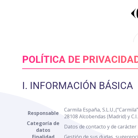
Nota:
este
sitio
web
incluye
un
sistema
de
POLÍTICA DE PRIVACIDA
accesibilidad.
Presione
Control-
F11
I. INFORMACIÓN BÁSICA
para
ajustar
el
sitio
Carmila España, S.L.U.,(“Carmila
web
Responsable
28108 Alcobendas (Madrid) y C.I
a
Categoría de
las
Datos de contacto y de carácter 
datos
personas
Finalidad
Gestión de sus dudas, sugerenci