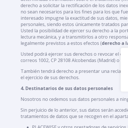
derecho a solicitar la rectificación de los datos ine
no sean necesarios para los fines para los que fu
interesado impugne la exactitud de sus datos, mient
personales, siendo estos únicamente tratados para 
Usted la posibilidad de ejercer su derecho a la por
lectura mecánica, y a transmitirlos a otro responsa
legalmente previstos a estos efectos (
derecho a l
Usted podrá ejercer sus derechos o revocar el con
correos 1002, CP 28108 Alcobendas (Madrid) o bie
También tendrá derecho a presentar una reclamaci
el ejercicio de sus derechos.
4. Destinatarios de sus datos personales
Nosotros no cedemos sus datos personales a ningú
Sin perjuicio de lo anterior, sus datos serán acced
tratamientos de datos que se recogen en el aparta
PLACEWISE y otros prestadores de servicios I