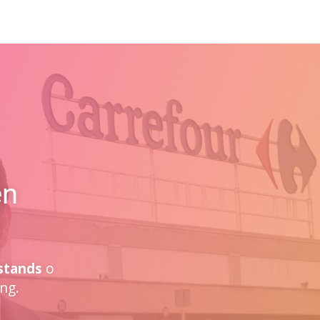
en
stands
o
ng.