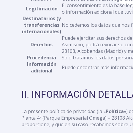
con
El consentimiento es la base le
discapacidad
Legitimación
o información adicional que tuvi
visual
Destinatarios (y
que
transferencias
No cedemos los datos que nos fa
están
internacionales)
usando
Puede ejercitar sus derechos de 
un
Derechos
Asimismo, podrá revocar su con
lector
28108, Alcobendas (Madrid) y me
de
Procedencia
Solo tratamos los datos personal
pantalla;
Información
Presione
Puede encontrar más informació
adicional
Control-
F10
para
II. INFORMACIÓN DETAL
abrir
un
menú
La presente política de privacidad (la «
Política
«) d
de
Planta 4ª (Parque Empresarial Omega) – 28108 Alc
accesibilidad.
proporcione, y que en su caso recabemos sobre U