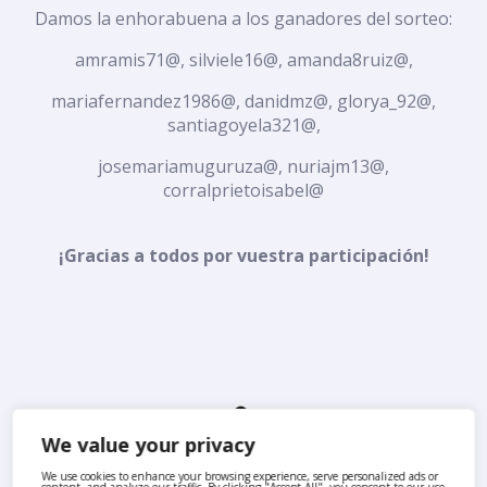
Damos la enhorabuena a los ganadores del sorteo:
amramis71@, silviele16@, amanda8ruiz@,
mariafernandez1986@, danidmz@, glorya_92@,
santiagoyela321@,
josemariamuguruza@, nuriajm13@,
corralprietoisabel@
¡Gracias a todos por vuestra participación!
We value your privacy
We use cookies to enhance your browsing experience, serve personalized ads or