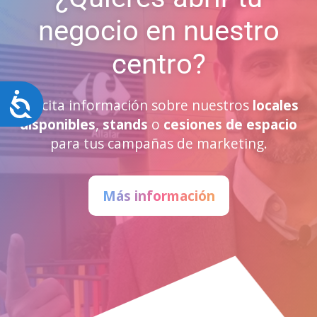
negocio en nuestro
centro?
Accesibilidad
Solicita información sobre nuestros
locales
disponibles
,
stands
o
cesiones de espacio
para tus campañas de marketing.
Más información