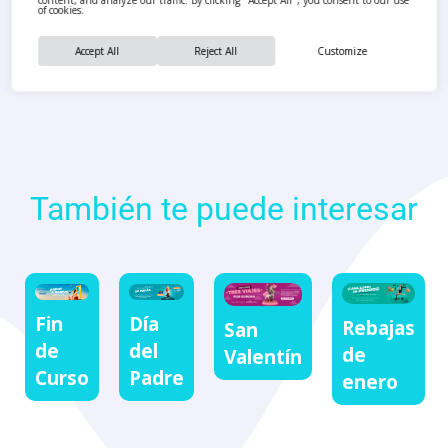
content, and analyze our traffic. By clicking "Accept All", you consent to our use
of cookies.
Accept All
Reject All
Customize
También te puede interesar
Fin
Día
Rebajas
San
de
del
de
Valentín
Curso
Padre
enero